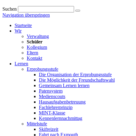
Suchen
Navigation überspringen
Startseite
Wir
Verwaltung
Schüler
Kollegium
Eltern
Kontakt
Lernen
Erprobungsstufe
Die Organisation der Erprobungsstufe
Die Möglichkeit der Freundschaftswahl
Gemeinsam Lernen lernen
Patensystem
Medienscouts
Hausaufgabenbetreuung
Fachlehrerprinzip
MINT-Klasse
Kennenlernnachmittag
Mittelstufe
Skifreizeit
Fahrt nach Exmouth