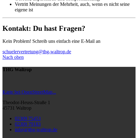
Vertritt Meinungen der Mehrheit, auch, wenn es nicht seine
eigene ist
Kontakt: Du hast Fragen?
Kein Problem! Schreib uns einfach eine E-Mail an
schuelervertretung@thg-waltrop.de
Nach oben
THG Waltrop
Karte bei OpenStreetMap...
Theodor-Heuss-Straße 1
45731 Waltrop
02309 75453
02309 79183
info(at)thg-waltrop.de