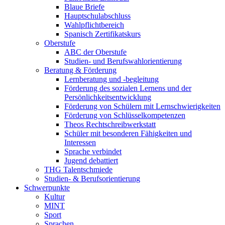
Blaue Briefe
Hauptschulabschluss
Wahlpflichtbereich
Spanisch Zertifikatskurs
Oberstufe
ABC der Oberstufe
Studien- und Berufswahlorientierung
Beratung & Förderung
Lernberatung und -begleitung
Förderung des sozialen Lernens und der
Persönlichkeitsentwicklung
Förderung von Schülern mit Lernschwierigkeiten
Förderung von Schlüsselkompetenzen
Theos Rechtschreibwerkstatt
Schüler mit besonderen Fähigkeiten und
Interessen
Sprache verbindet
Jugend debattiert
THG Talentschmiede
Studien- & Berufsorientierung
Schwerpunkte
Kultur
MINT
Sport
Sprachen