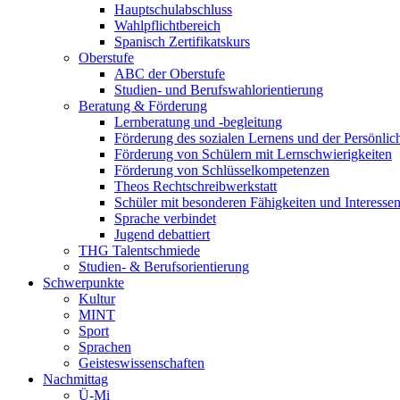
Hauptschulabschluss
Wahlpflichtbereich
Spanisch Zertifikatskurs
Oberstufe
ABC der Oberstufe
Studien- und Berufswahlorientierung
Beratung & Förderung
Lernberatung und -begleitung
Förderung des sozialen Lernens und der Persönlic
Förderung von Schülern mit Lernschwierigkeiten
Förderung von Schlüsselkompetenzen
Theos Rechtschreibwerkstatt
Schüler mit besonderen Fähigkeiten und Interesse
Sprache verbindet
Jugend debattiert
THG Talentschmiede
Studien- & Berufsorientierung
Schwerpunkte
Kultur
MINT
Sport
Sprachen
Geisteswissenschaften
Nachmittag
Ü-Mi