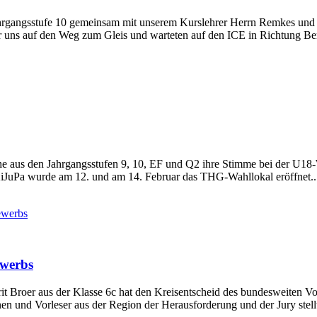
hrgangsstufe 10 gemeinsam mit unserem Kurslehrer Herrn Remkes und 
ns auf den Weg zum Gleis und warteten auf den ICE in Richtung Berli
aus den Jahrgangsstufen 9, 10, EF und Q2 ihre Stimme bei der U18-W
iJuPa wurde am 12. und am 14. Februar das THG-Wahllokal eröffnet..
ewerbs
ewerbs
roer aus der Klasse 6c hat den Kreisentscheid des bundesweiten Vorle
en und Vorleser aus der Region der Herausforderung und der Jury stellt