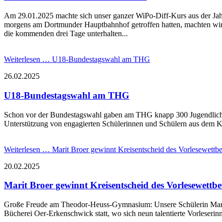
Am 29.01.2025 machte sich unser ganzer WiPo-Diff-Kurs aus der Ja
morgens am Dortmunder Hauptbahnhof getroffen hatten, machten wir u
die kommenden drei Tage unterhalten...
Weiterlesen …
U18-Bundestagswahl am THG
26.02.2025
U18-Bundestagswahl am THG
Schon vor der Bundestagswahl gaben am THG knapp 300 Jugendliche 
Unterstützung von engagierten Schülerinnen und Schülern aus dem K
Weiterlesen …
Marit Broer gewinnt Kreisentscheid des Vorlesewettb
20.02.2025
Marit Broer gewinnt Kreisentscheid des Vorlesewettb
Große Freude am Theodor-Heuss-Gymnasium: Unsere Schülerin Marit B
Bücherei Oer-Erkenschwick statt, wo sich neun talentierte Vorleserinn