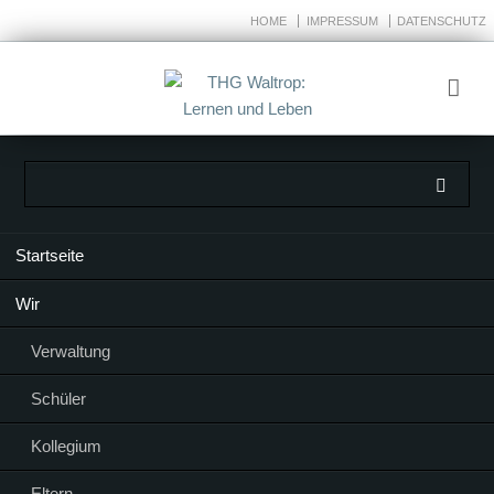
HOME
IMPRESSUM
DATENSCHUTZ
Navigation
Startseite
überspringen
Wir
Verwaltung
Schüler
Kollegium
Eltern