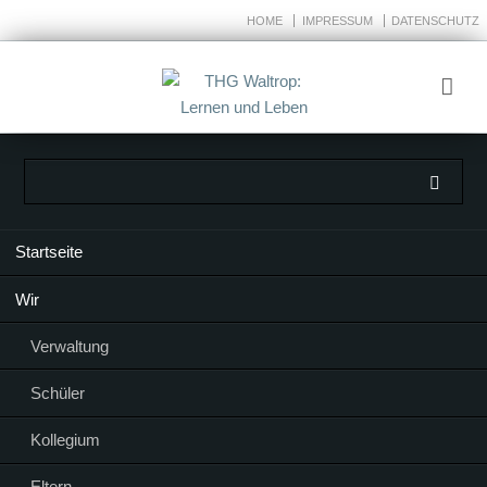
HOME
IMPRESSUM
DATENSCHUTZ
Navigation
Startseite
überspringen
Wir
Verwaltung
Schüler
Kollegium
Eltern