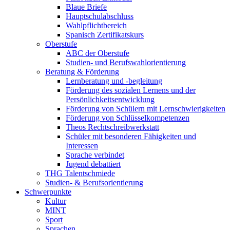
Blaue Briefe
Hauptschulabschluss
Wahlpflichtbereich
Spanisch Zertifikatskurs
Oberstufe
ABC der Oberstufe
Studien- und Berufswahlorientierung
Beratung & Förderung
Lernberatung und -begleitung
Förderung des sozialen Lernens und der
Persönlichkeitsentwicklung
Förderung von Schülern mit Lernschwierigkeiten
Förderung von Schlüsselkompetenzen
Theos Rechtschreibwerkstatt
Schüler mit besonderen Fähigkeiten und
Interessen
Sprache verbindet
Jugend debattiert
THG Talentschmiede
Studien- & Berufsorientierung
Schwerpunkte
Kultur
MINT
Sport
Sprachen