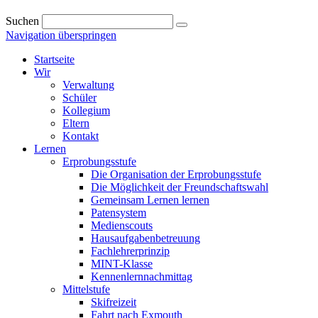
Suchen
Navigation überspringen
Startseite
Wir
Verwaltung
Schüler
Kollegium
Eltern
Kontakt
Lernen
Erprobungsstufe
Die Organisation der Erprobungsstufe
Die Möglichkeit der Freundschaftswahl
Gemeinsam Lernen lernen
Patensystem
Medienscouts
Hausaufgabenbetreuung
Fachlehrerprinzip
MINT-Klasse
Kennenlernnachmittag
Mittelstufe
Skifreizeit
Fahrt nach Exmouth