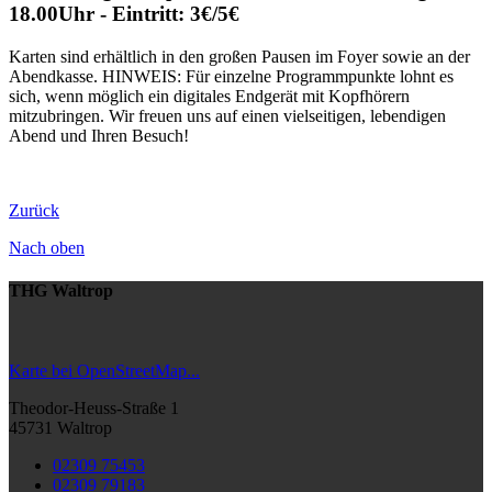
18.00Uhr - Eintritt: 3€/5€
Karten sind erhältlich in den großen Pausen im Foyer sowie an der
Abendkasse. HINWEIS: Für einzelne Programmpunkte lohnt es
sich, wenn möglich ein digitales Endgerät mit Kopfhörern
mitzubringen. Wir freuen uns auf einen vielseitigen, lebendigen
Abend und Ihren Besuch!
Zurück
Nach oben
THG Waltrop
Karte bei OpenStreetMap...
Theodor-Heuss-Straße 1
45731 Waltrop
02309 75453
02309 79183