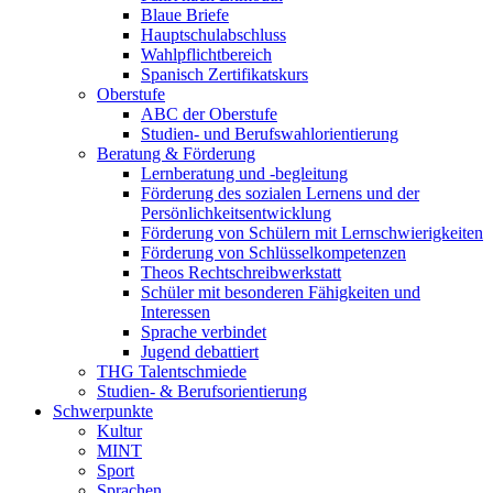
Blaue Briefe
Hauptschulabschluss
Wahlpflichtbereich
Spanisch Zertifikatskurs
Oberstufe
ABC der Oberstufe
Studien- und Berufswahlorientierung
Beratung & Förderung
Lernberatung und -begleitung
Förderung des sozialen Lernens und der
Persönlichkeitsentwicklung
Förderung von Schülern mit Lernschwierigkeiten
Förderung von Schlüsselkompetenzen
Theos Rechtschreibwerkstatt
Schüler mit besonderen Fähigkeiten und
Interessen
Sprache verbindet
Jugend debattiert
THG Talentschmiede
Studien- & Berufsorientierung
Schwerpunkte
Kultur
MINT
Sport
Sprachen