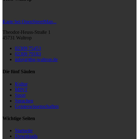
Karte bei OpenStreetMap...
Theodor-Heuss-Straße 1
45731 Waltrop
02309 75453
02309 79183
info(at)thg-waltrop.de
Die fünf Säulen
Kultur
MINT
Sport
Sprachen
Geisteswissenschaften
Wichtige Seiten
Startseite
Downloads