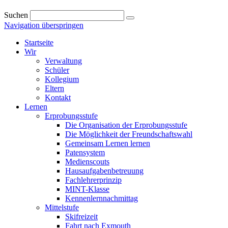
Suchen
Navigation überspringen
Startseite
Wir
Verwaltung
Schüler
Kollegium
Eltern
Kontakt
Lernen
Erprobungsstufe
Die Organisation der Erprobungsstufe
Die Möglichkeit der Freundschaftswahl
Gemeinsam Lernen lernen
Patensystem
Medienscouts
Hausaufgabenbetreuung
Fachlehrerprinzip
MINT-Klasse
Kennenlernnachmittag
Mittelstufe
Skifreizeit
Fahrt nach Exmouth