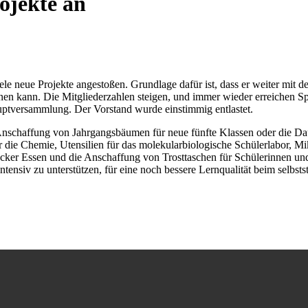
rojekte an
 neue Projekte angestoßen. Grundlage dafür ist, dass er weiter mit de
hnen kann. Die Mitgliederzahlen steigen, und immer wieder erreichen S
auptversammlung. Der Vorstand wurde einstimmig entlastet.
 Anschaffung von Jahrgangsbäumen für neue fünfte Klassen oder die 
 die Chemie, Utensilien für das molekularbiologische Schülerlabor, Mi
er Essen und die Anschaffung von Trosttaschen für Schülerinnen und 
ntensiv zu unterstützen, für eine noch bessere Lernqualität beim selb