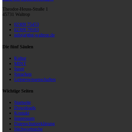
Theodor-Heuss-Straße 1
45731 Waltrop
02309 75453
02309 79183
info(at)thg-waltrop.de
Die fünf Säulen
Kultur
MINT
Sport
Sprachen
Geisteswissenschaften
Wichtige Seiten
Startseite
Downloads
Kontakt
Impressum
Datenschutzerklärung
Stichwortsuche