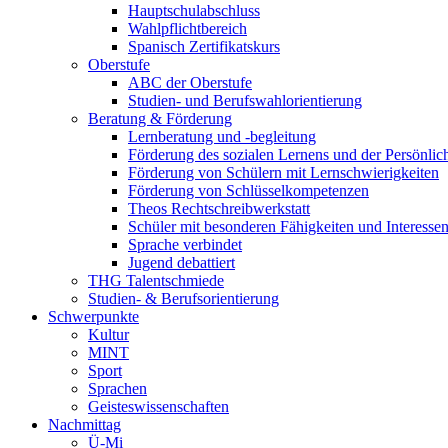
Hauptschulabschluss
Wahlpflichtbereich
Spanisch Zertifikatskurs
Oberstufe
ABC der Oberstufe
Studien- und Berufswahlorientierung
Beratung & Förderung
Lernberatung und -begleitung
Förderung des sozialen Lernens und der Persönlic
Förderung von Schülern mit Lernschwierigkeiten
Förderung von Schlüsselkompetenzen
Theos Rechtschreibwerkstatt
Schüler mit besonderen Fähigkeiten und Interesse
Sprache verbindet
Jugend debattiert
THG Talentschmiede
Studien- & Berufsorientierung
Schwerpunkte
Kultur
MINT
Sport
Sprachen
Geisteswissenschaften
Nachmittag
Ü-Mi