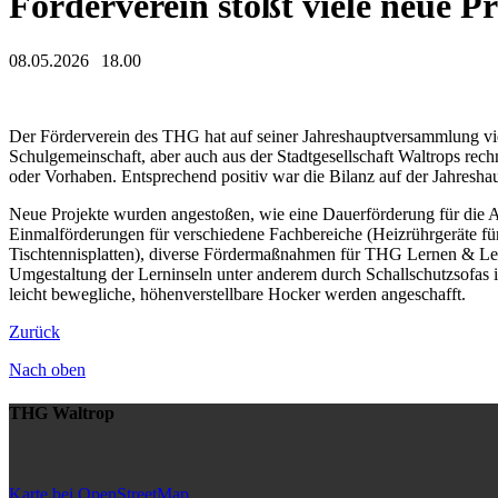
Förderverein stößt viele neue P
08.05.2026
18.00
Der Förderverein des THG hat auf seiner Jahreshauptversammlung viele
Schulgemeinschaft, aber auch aus der Stadtgesellschaft Waltrops rec
oder Vorhaben. Entsprechend positiv war die Bilanz auf der Jahresh
Neue Projekte wurden angestoßen, wie eine Dauerförderung für die
Einmalförderungen für verschiedene Fachbereiche (Heizrührgeräte für
Tischtennisplatten), diverse Fördermaßnahmen für THG Lernen & Leck
Umgestaltung der Lerninseln unter anderem durch Schallschutzsofas i
leicht bewegliche, höhenverstellbare Hocker werden angeschafft.
Zurück
Nach oben
THG Waltrop
Karte bei OpenStreetMap...