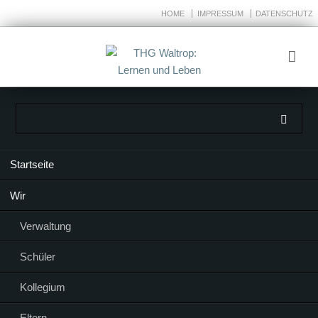
HOME
IMPRESSUM
DATENSCHUTZ
Navigation
Startseite
überspringen
Wir
Verwaltung
Schüler
Kollegium
Eltern