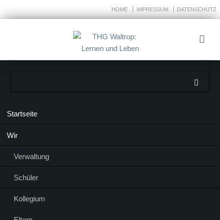
HOME
IMPRESSUM
DATENSCHUTZ
Navigation
Startseite
überspringen
Wir
Verwaltung
Schüler
Kollegium
Eltern