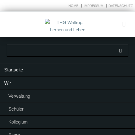
HOME
IMPRESSUM
DATENSCHUTZ
Navigation
Startseite
überspringen
Wir
Verwaltung
Schüler
Kollegium
Eltern