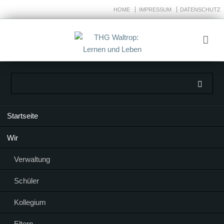
HOME
IMPRESSUM
DATENSCHUTZ
Navigation
Startseite
überspringen
Wir
Verwaltung
Schüler
Kollegium
Eltern