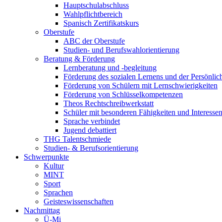
Hauptschulabschluss
Wahlpflichtbereich
Spanisch Zertifikatskurs
Oberstufe
ABC der Oberstufe
Studien- und Berufswahlorientierung
Beratung & Förderung
Lernberatung und -begleitung
Förderung des sozialen Lernens und der Persönlic
Förderung von Schülern mit Lernschwierigkeiten
Förderung von Schlüsselkompetenzen
Theos Rechtschreibwerkstatt
Schüler mit besonderen Fähigkeiten und Interesse
Sprache verbindet
Jugend debattiert
THG Talentschmiede
Studien- & Berufsorientierung
Schwerpunkte
Kultur
MINT
Sport
Sprachen
Geisteswissenschaften
Nachmittag
Ü-Mi