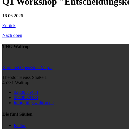
Q1 Workshop "Entscheidungsk
16.06.2026
Zurück
Nach oben
THG Waltrop
Karte bei OpenStreetMap...
Theodor-Heuss-Straße 1
45731 Waltrop
02309 75453
02309 79183
info(at)thg-waltrop.de
Die fünf Säulen
Kultur