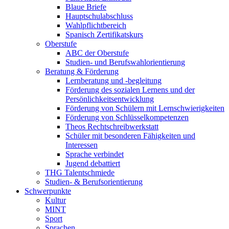
Blaue Briefe
Hauptschulabschluss
Wahlpflichtbereich
Spanisch Zertifikatskurs
Oberstufe
ABC der Oberstufe
Studien- und Berufswahlorientierung
Beratung & Förderung
Lernberatung und -begleitung
Förderung des sozialen Lernens und der
Persönlichkeitsentwicklung
Förderung von Schülern mit Lernschwierigkeiten
Förderung von Schlüsselkompetenzen
Theos Rechtschreibwerkstatt
Schüler mit besonderen Fähigkeiten und
Interessen
Sprache verbindet
Jugend debattiert
THG Talentschmiede
Studien- & Berufsorientierung
Schwerpunkte
Kultur
MINT
Sport
Sprachen