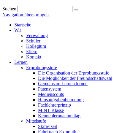
Suchen
Navigation überspringen
Startseite
Wir
Verwaltung
Schüler
Kollegium
Eltern
Kontakt
Lernen
Erprobungsstufe
Die Organisation der Erprobungsstufe
Die Möglichkeit der Freundschaftswahl
Gemeinsam Lernen lernen
Patensystem
Medienscouts
Hausaufgabenbetreuung
Fachlehrerprinzip
MINT-Klasse
Kennenlernnachmittag
Mittelstufe
Skifreizeit
Fahrt nach Exmouth