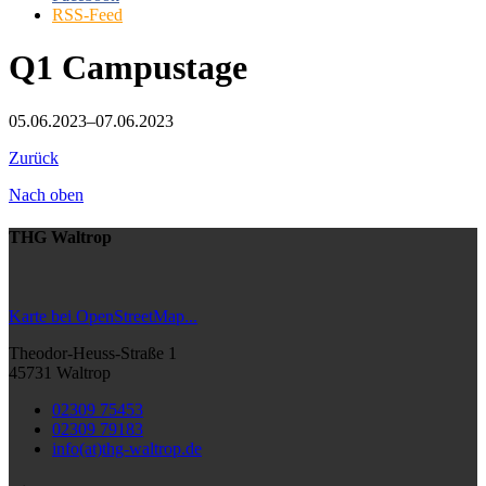
RSS-Feed
Q1 Campustage
05.06.2023–07.06.2023
Zurück
Nach oben
THG Waltrop
Karte bei OpenStreetMap...
Theodor-Heuss-Straße 1
45731 Waltrop
02309 75453
02309 79183
info(at)thg-waltrop.de