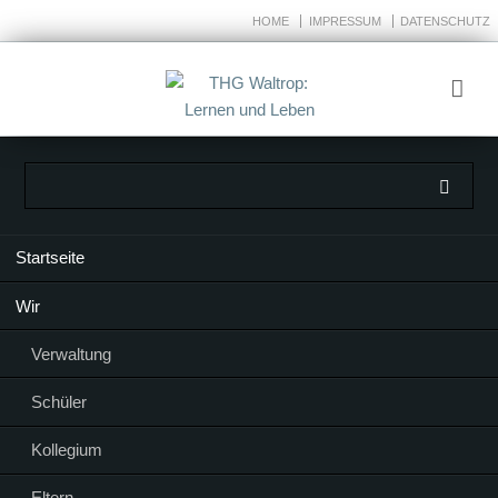
HOME
IMPRESSUM
DATENSCHUTZ
Navigation
Startseite
überspringen
Wir
Verwaltung
Schüler
Kollegium
Eltern