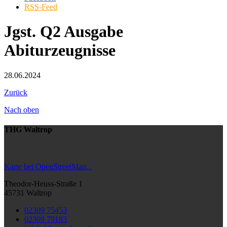
RSS-Feed
Jgst. Q2 Ausgabe
Abiturzeugnisse
28.06.2024
Zurück
Nach oben
THG Waltrop
Karte bei OpenStreetMap...
Theodor-Heuss-Straße 1
45731 Waltrop
02309 75453
02309 79183