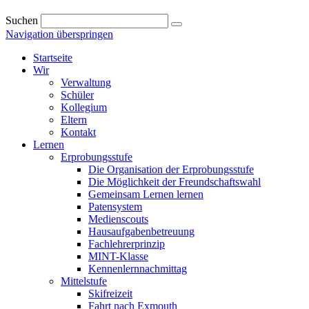
Suchen
Navigation überspringen
Startseite
Wir
Verwaltung
Schüler
Kollegium
Eltern
Kontakt
Lernen
Erprobungsstufe
Die Organisation der Erprobungsstufe
Die Möglichkeit der Freundschaftswahl
Gemeinsam Lernen lernen
Patensystem
Medienscouts
Hausaufgabenbetreuung
Fachlehrerprinzip
MINT-Klasse
Kennenlernnachmittag
Mittelstufe
Skifreizeit
Fahrt nach Exmouth