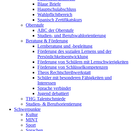
Blaue Briefe
Hauptschulabschluss
Wahlpflichtbereich
Spanisch Zertifikatskurs
Oberstufe
ABC der Oberstufe
Studien- und Berufswahlorientierung
Beratung & Förderung
Lernberatung und -begleitung
Förderung des sozialen Lernens und der
Persönlichkeitsentwicklung
Förderung von Schülern mit Lernschwierigkeiten
Förderung von Schlüsselkompetenzen
Theos Rechtschreibwerkstatt
Schüler mit besonderen Fähigkeiten und
Interessen
Sprache verbindet
Jugend debattiert
THG Talentschmiede
Studien- & Berufsorientierung
Schwerpunkte
Kultur
MINT
Sport
Sprachen