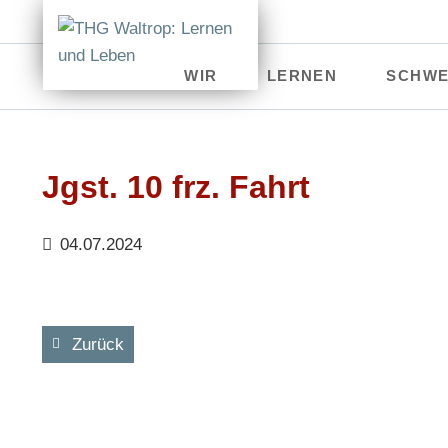
WIR
LERNEN
SCHWE
Verwaltung
Erprobungsstufe
Kultu
Schüler
Mittelstufe
MIN
Jgst. 10 frz. Fahrt
Kollegium
Oberstufe
Sport
04.07.2024
Eltern
Beratung & Förderung
Spra
Kontakt
THG Talentschmiede
Geis
Zurück
Studien- & Berufsorientie