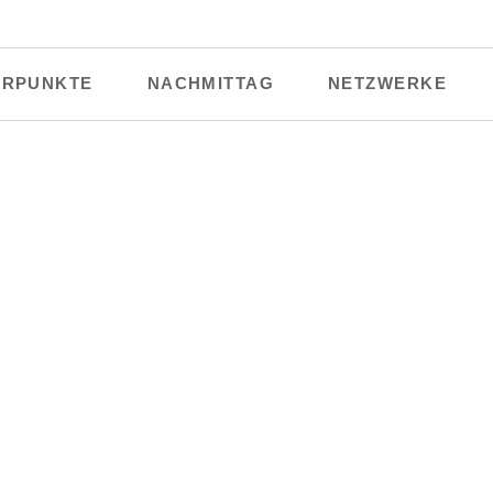
RPUNKTE
NACHMITTAG
NETZWERKE
r
Ü-Mi
Förderverein
T
Leben
Zukunft durch Innova
AGs
chen
teswissenschaften
rung