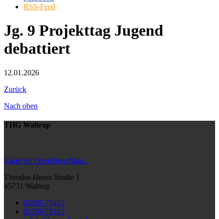
RSS-Feed
Jg. 9 Projekttag Jugend
debattiert
12.01.2026
Zurück
Nach oben
THG Waltrop
Karte bei OpenStreetMap...
Theodor-Heuss-Straße 1
45731 Waltrop
02309 75453
02309 79183