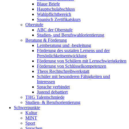
Blaue Briefe
Hauptschulabschluss
Wahlpflichtbereich
Spanisch Zertifikatskurs
Oberstufe
ABC der Oberstufe
Studien- und Berufswahlorientierung
Beratung & Förderung
Lernberatung und -begleitung
Förderung des sozialen Lernens und der
Persönlichkeitsentwicklung
Förderung von Schülern mit Lernschwierigkeiten
Förderung von Schlüsselkompetenzen
Theos Rechtschreibwerkstatt
Schüler mit besonderen Fähigkeiten und
Interessen
Sprache verbindet
Jugend debattiert
THG Talentschmiede
Studien- & Berufsorientierung
Schwerpunkte
Kultur
MINT
Sport
Sprachen