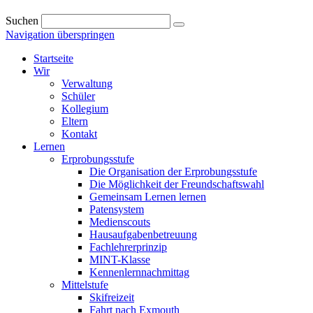
Suchen
Navigation überspringen
Startseite
Wir
Verwaltung
Schüler
Kollegium
Eltern
Kontakt
Lernen
Erprobungsstufe
Die Organisation der Erprobungsstufe
Die Möglichkeit der Freundschaftswahl
Gemeinsam Lernen lernen
Patensystem
Medienscouts
Hausaufgabenbetreuung
Fachlehrerprinzip
MINT-Klasse
Kennenlernnachmittag
Mittelstufe
Skifreizeit
Fahrt nach Exmouth