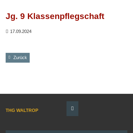
Facebook
RSS-
Feed
Jg. 9 Klassenpflegschaft
17.09.2024
Zurück
THG WALTROP