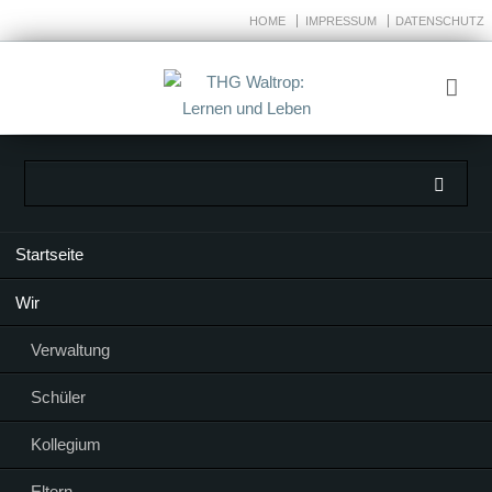
HOME
IMPRESSUM
DATENSCHUTZ
Navigation
Startseite
überspringen
Wir
Verwaltung
Schüler
Kollegium
Eltern