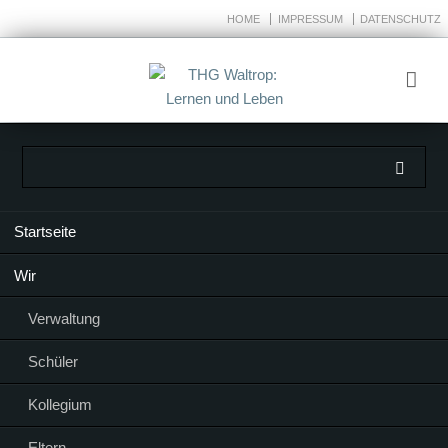
HOME
IMPRESSUM
DATENSCHUTZ
Navigation
Startseite
überspringen
Wir
Verwaltung
Schüler
Kollegium
Eltern