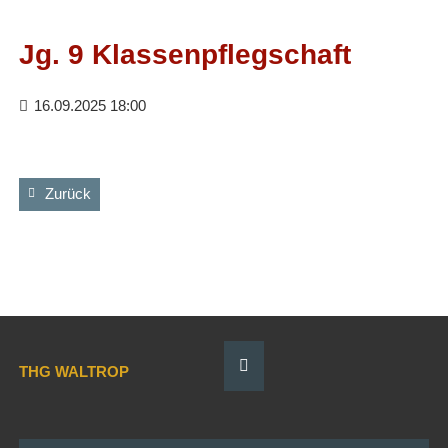
Facebook
RSS-
Feed
Jg. 9 Klassenpflegschaft
16.09.2025 18:00
Zurück
THG WALTROP