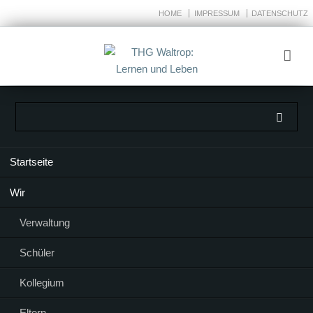
HOME
IMPRESSUM
DATENSCHUTZ
Navigation
Startseite
überspringen
Wir
Verwaltung
Schüler
Kollegium
Eltern