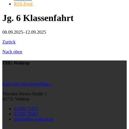
RSS-Feed
Jg. 6 Klassenfahrt
08.09.2025–12.09.2025
Zurück
Nach oben
THG Waltrop
Karte bei OpenStreetMap...
Theodor-Heuss-Straße 1
45731 Waltrop
02309 75453
02309 79183
info(at)thg-waltrop.de