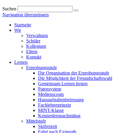
Suchen
Navigation überspringen
Startseite
Wir
Verwaltung
Schüler
Kollegium
Eltern
Kontakt
Lernen
Erprobungsstufe
Die Organisation der Erprobungsstufe
Die Möglichkeit der Freundschaftswahl
Gemeinsam Lernen lernen
Patensystem
Medienscouts
Hausaufgabenbetreuung
Fachlehrerprinzip
MINT-Klasse
Kennenlernnachmittag
Mittelstufe
Skifreizeit
Fahrt nach Exmouth