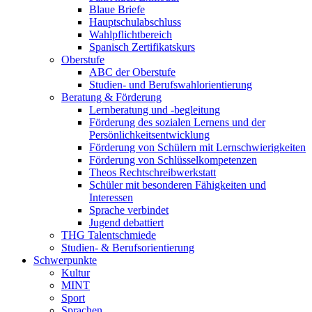
Blaue Briefe
Hauptschulabschluss
Wahlpflichtbereich
Spanisch Zertifikatskurs
Oberstufe
ABC der Oberstufe
Studien- und Berufswahlorientierung
Beratung & Förderung
Lernberatung und -begleitung
Förderung des sozialen Lernens und der
Persönlichkeitsentwicklung
Förderung von Schülern mit Lernschwierigkeiten
Förderung von Schlüsselkompetenzen
Theos Rechtschreibwerkstatt
Schüler mit besonderen Fähigkeiten und
Interessen
Sprache verbindet
Jugend debattiert
THG Talentschmiede
Studien- & Berufsorientierung
Schwerpunkte
Kultur
MINT
Sport
Sprachen