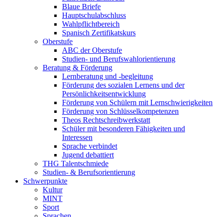
Blaue Briefe
Hauptschulabschluss
Wahlpflichtbereich
Spanisch Zertifikatskurs
Oberstufe
ABC der Oberstufe
Studien- und Berufswahlorientierung
Beratung & Förderung
Lernberatung und -begleitung
Förderung des sozialen Lernens und der
Persönlichkeitsentwicklung
Förderung von Schülern mit Lernschwierigkeiten
Förderung von Schlüsselkompetenzen
Theos Rechtschreibwerkstatt
Schüler mit besonderen Fähigkeiten und
Interessen
Sprache verbindet
Jugend debattiert
THG Talentschmiede
Studien- & Berufsorientierung
Schwerpunkte
Kultur
MINT
Sport
Sprachen