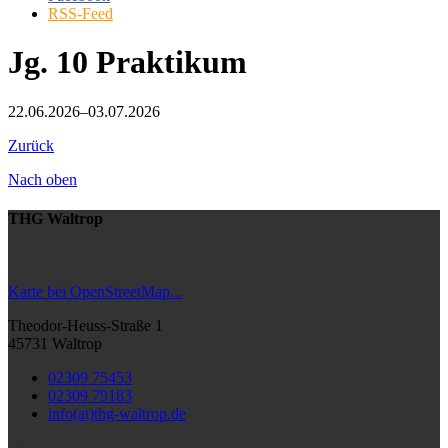
RSS-Feed
Jg. 10 Praktikum
22.06.2026–03.07.2026
Zurück
Nach oben
THG Waltrop
Karte bei OpenStreetMap...
Theodor-Heuss-Straße 1
45731 Waltrop
02309 75453
02309 79183
info(at)thg-waltrop.de