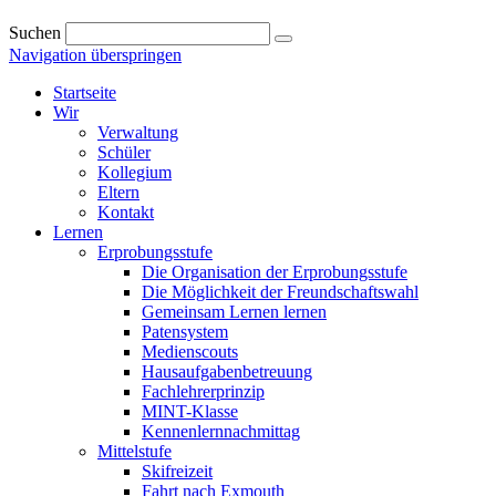
Suchen
Navigation überspringen
Startseite
Wir
Verwaltung
Schüler
Kollegium
Eltern
Kontakt
Lernen
Erprobungsstufe
Die Organisation der Erprobungsstufe
Die Möglichkeit der Freundschaftswahl
Gemeinsam Lernen lernen
Patensystem
Medienscouts
Hausaufgabenbetreuung
Fachlehrerprinzip
MINT-Klasse
Kennenlernnachmittag
Mittelstufe
Skifreizeit
Fahrt nach Exmouth