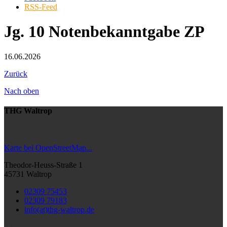
RSS-Feed
Jg. 10 Notenbekanntgabe ZP
16.06.2026
Zurück
Nach oben
THG Waltrop
Karte bei OpenStreetMap...
Theodor-Heuss-Straße 1
45731 Waltrop
02309 75453
02309 79183
info(at)thg-waltrop.de