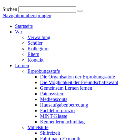
Suchen
Navigation überspringen
Startseite
Wir
Verwaltung
Schüler
Kollegium
Eltern
Kontakt
Lernen
Erprobungsstufe
Die Organisation der Erprobungsstufe
Die Möglichkeit der Freundschaftswahl
Gemeinsam Lernen lernen
Patensystem
Medienscouts
Hausaufgabenbetreuung
Fachlehrerprinzip
MINT-Klasse
Kennenlernnachmittag
Mittelstufe
Skifreizeit
Fahrt nach Exmouth