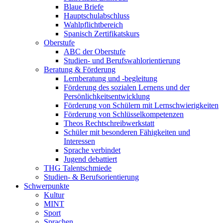
Blaue Briefe
Hauptschulabschluss
Wahlpflichtbereich
Spanisch Zertifikatskurs
Oberstufe
ABC der Oberstufe
Studien- und Berufswahlorientierung
Beratung & Förderung
Lernberatung und -begleitung
Förderung des sozialen Lernens und der
Persönlichkeitsentwicklung
Förderung von Schülern mit Lernschwierigkeiten
Förderung von Schlüsselkompetenzen
Theos Rechtschreibwerkstatt
Schüler mit besonderen Fähigkeiten und
Interessen
Sprache verbindet
Jugend debattiert
THG Talentschmiede
Studien- & Berufsorientierung
Schwerpunkte
Kultur
MINT
Sport
Sprachen