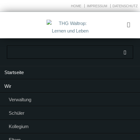
HOME
IMPRESSUM
DATENSCHUTZ
Navigation
Startseite
überspringen
Wir
Verwaltung
Schüler
Kollegium
Eltern