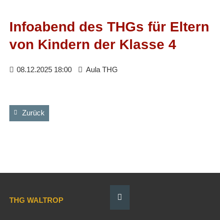
Facebook
RSS-
Feed
Infoabend des THGs für Eltern
von Kindern der Klasse 4
08.12.2025 18:00
Aula THG
Zurück
THG WALTROP