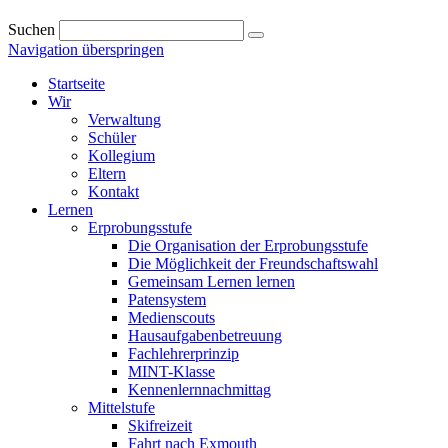
Suchen
Navigation überspringen
Startseite
Wir
Verwaltung
Schüler
Kollegium
Eltern
Kontakt
Lernen
Erprobungsstufe
Die Organisation der Erprobungsstufe
Die Möglichkeit der Freundschaftswahl
Gemeinsam Lernen lernen
Patensystem
Medienscouts
Hausaufgabenbetreuung
Fachlehrerprinzip
MINT-Klasse
Kennenlernnachmittag
Mittelstufe
Skifreizeit
Fahrt nach Exmouth