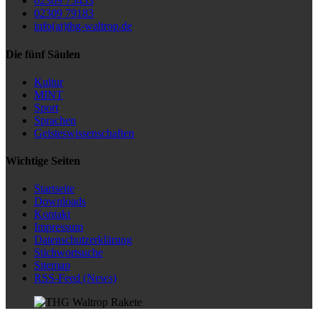
02309 75453
02309 79183
info(at)thg-waltrop.de
Die fünf Säulen
Kultur
MINT
Sport
Sprachen
Geisteswissenschaften
Wichtige Seiten
Startseite
Downloads
Kontakt
Impressum
Datenschutzerklärung
Stichwortsuche
Sitemap
RSS-Feed (News)