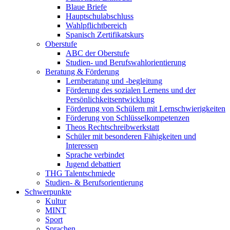
Blaue Briefe
Hauptschulabschluss
Wahlpflichtbereich
Spanisch Zertifikatskurs
Oberstufe
ABC der Oberstufe
Studien- und Berufswahlorientierung
Beratung & Förderung
Lernberatung und -begleitung
Förderung des sozialen Lernens und der
Persönlichkeitsentwicklung
Förderung von Schülern mit Lernschwierigkeiten
Förderung von Schlüsselkompetenzen
Theos Rechtschreibwerkstatt
Schüler mit besonderen Fähigkeiten und
Interessen
Sprache verbindet
Jugend debattiert
THG Talentschmiede
Studien- & Berufsorientierung
Schwerpunkte
Kultur
MINT
Sport
Sprachen