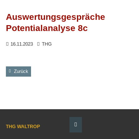
Facebook
RSS-
Feed
Auswertungsgespräche
Potentialanalyse 8c
16.11.2023
THG
Zurück
THG WALTROP