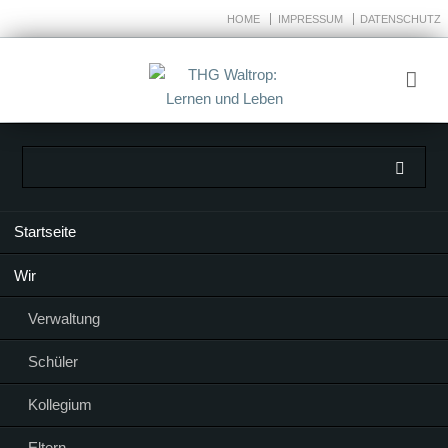
HOME
IMPRESSUM
DATENSCHUTZ
Navigation
Startseite
überspringen
Wir
Verwaltung
Schüler
Kollegium
Eltern