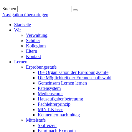
Suchen
Navigation überspringen
Startseite
Wir
Verwaltung
Schüler
Kollegium
Eltern
Kontakt
Lernen
Erprobungsstufe
Die Organisation der Erprobungsstufe
Die Möglichkeit der Freundschaftswahl
Gemeinsam Lernen lernen
Patensystem
Medienscouts
Hausaufgabenbetreuung
Fachlehrerprinzip
MINT-Klasse
Kennenlernnachmittag
Mittelstufe
Skifreizeit
Fahrt nach Exmouth