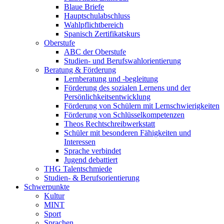
Blaue Briefe
Hauptschulabschluss
Wahlpflichtbereich
Spanisch Zertifikatskurs
Oberstufe
ABC der Oberstufe
Studien- und Berufswahlorientierung
Beratung & Förderung
Lernberatung und -begleitung
Förderung des sozialen Lernens und der
Persönlichkeitsentwicklung
Förderung von Schülern mit Lernschwierigkeiten
Förderung von Schlüsselkompetenzen
Theos Rechtschreibwerkstatt
Schüler mit besonderen Fähigkeiten und
Interessen
Sprache verbindet
Jugend debattiert
THG Talentschmiede
Studien- & Berufsorientierung
Schwerpunkte
Kultur
MINT
Sport
Sprachen