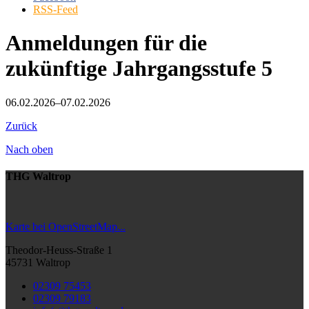
RSS-Feed
Anmeldungen für die
zukünftige Jahrgangsstufe 5
06.02.2026–07.02.2026
Zurück
Nach oben
THG Waltrop
Karte bei OpenStreetMap...
Theodor-Heuss-Straße 1
45731 Waltrop
02309 75453
02309 79183