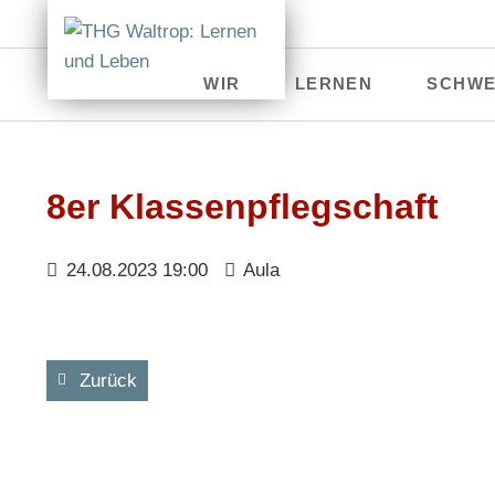
WIR
LERNEN
SCHWE
Verwaltung
Erprobungsstufe
Kultu
Schüler
Mittelstufe
MIN
8er Klassenpflegschaft
Kollegium
Oberstufe
Sport
24.08.2023 19:00
Aula
Eltern
Beratung & Förderung
Spra
Kontakt
THG Talentschmiede
Geis
Zurück
Studien- & Berufsorientie