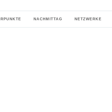
RPUNKTE
NACHMITTAG
NETZWERKE
r
Ü-Mi
Förderverein
T
Leben
Zukunft durch Innova
AGs
chen
teswissenschaften
rung