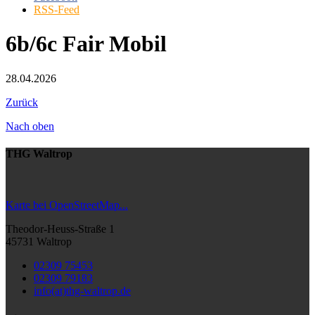
RSS-Feed
6b/6c Fair Mobil
28.04.2026
Zurück
Nach oben
THG Waltrop
Karte bei OpenStreetMap...
Theodor-Heuss-Straße 1
45731 Waltrop
02309 75453
02309 79183
info(at)thg-waltrop.de