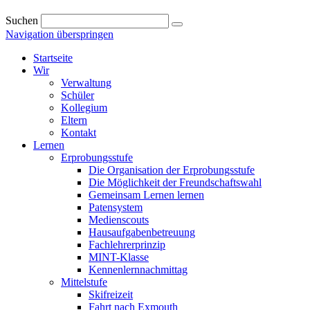
Suchen
Navigation überspringen
Startseite
Wir
Verwaltung
Schüler
Kollegium
Eltern
Kontakt
Lernen
Erprobungsstufe
Die Organisation der Erprobungsstufe
Die Möglichkeit der Freundschaftswahl
Gemeinsam Lernen lernen
Patensystem
Medienscouts
Hausaufgabenbetreuung
Fachlehrerprinzip
MINT-Klasse
Kennenlernnachmittag
Mittelstufe
Skifreizeit
Fahrt nach Exmouth