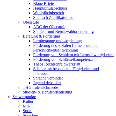
Blaue Briefe
Hauptschulabschluss
Wahlpflichtbereich
Spanisch Zertifikatskurs
Oberstufe
ABC der Oberstufe
Studien- und Berufswahlorientierung
Beratung & Förderung
Lernberatung und -begleitung
Förderung des sozialen Lernens und der
Persönlichkeitsentwicklung
Förderung von Schülern mit Lernschwierigkeiten
Förderung von Schlüsselkompetenzen
Theos Rechtschreibwerkstatt
Schüler mit besonderen Fähigkeiten und
Interessen
Sprache verbindet
Jugend debattiert
THG Talentschmiede
Studien- & Berufsorientierung
Schwerpunkte
Kultur
MINT
Sport
Sprachen