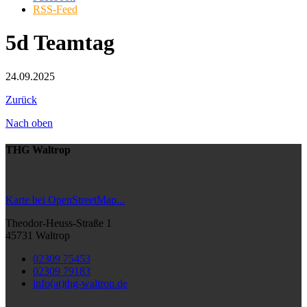
RSS-Feed
5d Teamtag
24.09.2025
Zurück
Nach oben
THG Waltrop
Karte bei OpenStreetMap...
Theodor-Heuss-Straße 1
45731 Waltrop
02309 75453
02309 79183
info(at)thg-waltrop.de