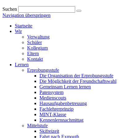
Suchen
Navigation überspringen
Startseite
Wir
Verwaltung
Schüler
Kollegium
Eltern
Kontakt
Lernen
Erprobungsstufe
Die Organisation der Erprobungsstufe
Die Möglichkeit der Freundschaftswahl
Gemeinsam Lernen lernen
Patensystem
Medienscouts
Hausaufgabenbetreuung
Fachlehrerprinzip
MINT-Klasse
Kennenlernnachmittag
Mittelstufe
Skifreizeit
Fahrt nach Exmouth