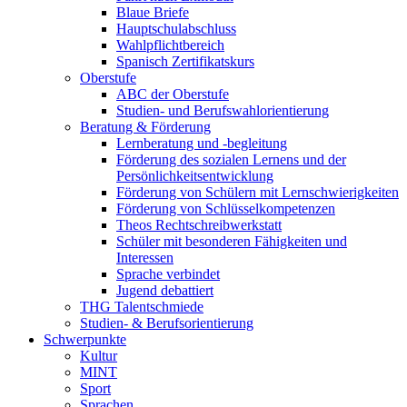
Blaue Briefe
Hauptschulabschluss
Wahlpflichtbereich
Spanisch Zertifikatskurs
Oberstufe
ABC der Oberstufe
Studien- und Berufswahlorientierung
Beratung & Förderung
Lernberatung und -begleitung
Förderung des sozialen Lernens und der
Persönlichkeitsentwicklung
Förderung von Schülern mit Lernschwierigkeiten
Förderung von Schlüsselkompetenzen
Theos Rechtschreibwerkstatt
Schüler mit besonderen Fähigkeiten und
Interessen
Sprache verbindet
Jugend debattiert
THG Talentschmiede
Studien- & Berufsorientierung
Schwerpunkte
Kultur
MINT
Sport
Sprachen