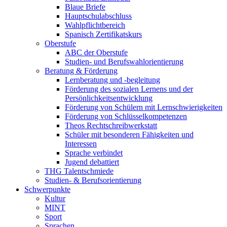
Blaue Briefe
Hauptschulabschluss
Wahlpflichtbereich
Spanisch Zertifikatskurs
Oberstufe
ABC der Oberstufe
Studien- und Berufswahlorientierung
Beratung & Förderung
Lernberatung und -begleitung
Förderung des sozialen Lernens und der
Persönlichkeitsentwicklung
Förderung von Schülern mit Lernschwierigkeiten
Förderung von Schlüsselkompetenzen
Theos Rechtschreibwerkstatt
Schüler mit besonderen Fähigkeiten und
Interessen
Sprache verbindet
Jugend debattiert
THG Talentschmiede
Studien- & Berufsorientierung
Schwerpunkte
Kultur
MINT
Sport
Sprachen