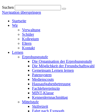
Suchen
Navigation überspringen
Startseite
Wir
Verwaltung
Schüler
Kollegium
Eltern
Kontakt
Lernen
Erprobungsstufe
Die Organisation der Erprobungsstufe
Die Möglichkeit der Freundschaftswahl
Gemeinsam Lernen lernen
Patensystem
Medienscouts
Hausaufgabenbetreuung
Fachlehrerprinzip
MINT-Klasse
Kennenlernnachmittag
Mittelstufe
Skifreizeit
Fahrt nach Exmouth