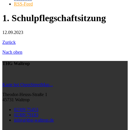
RSS-Feed
1. Schulpflegschaftsitzung
12.09.2023
Zurück
Nach oben
THG Waltrop
Karte bei OpenStreetMap...
Theodor-Heuss-Straße 1
45731 Waltrop
02309 75453
02309 79183
info(at)thg-waltrop.de