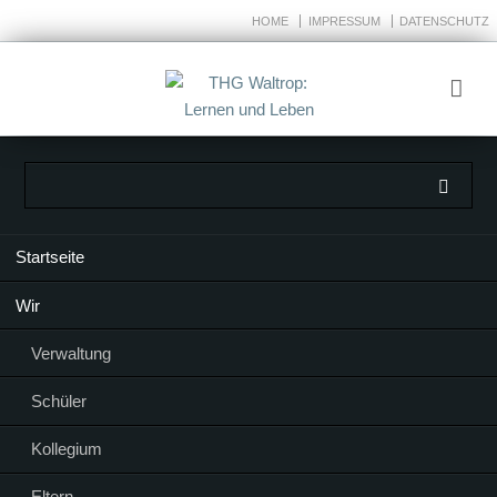
HOME
IMPRESSUM
DATENSCHUTZ
Navigation
Startseite
überspringen
Wir
Verwaltung
Schüler
Kollegium
Eltern