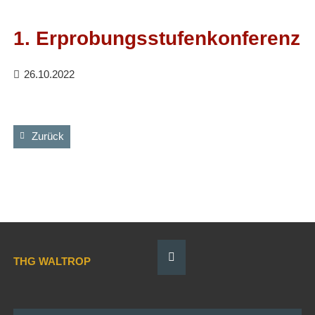
Facebook
RSS-
Feed
1. Erprobungsstufenkonferenz
26.10.2022
Zurück
THG WALTROP